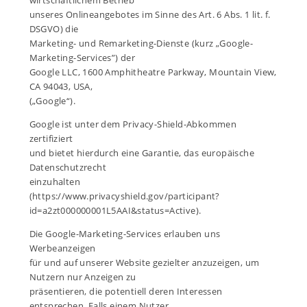
unseres Onlineangebotes im Sinne des Art. 6 Abs. 1 lit. f.
DSGVO) die
Marketing- und Remarketing-Dienste (kurz „Google-
Marketing-Services”) der
Google LLC, 1600 Amphitheatre Parkway, Mountain View,
CA 94043, USA,
(„Google“).
Google ist unter dem Privacy-Shield-Abkommen
zertifiziert
und bietet hierdurch eine Garantie, das europäische
Datenschutzrecht
einzuhalten
(https://www.privacyshield.gov/participant?
id=a2zt000000001L5AAI&status=Active).
Die Google-Marketing-Services erlauben uns
Werbeanzeigen
für und auf unserer Website gezielter anzuzeigen, um
Nutzern nur Anzeigen zu
präsentieren, die potentiell deren Interessen
entsprechen. Falls einem Nutzer