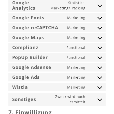
to
Google
Statistics,
service
Analytics
Consent
Marketing/Tracking
matomo
to
Google Fonts
service
Marketing
Consent
google-
to
Google reCAPTCHA
analytics
Marketing
service
Consent
google-
to
Google Maps
Marketing
fonts
service
Consent
google-
to
Complianz
Functional
recaptcha
service
Consent
google-
to
PopUp Builder
Functional
maps
service
Consent
complianz
to
Google Adsense
Marketing
service
Consent
popup-
to
Google Ads
Marketing
builder
service
Consent
google-
to
Wistia
Marketing
adsense
service
Consent
google-
to
Zweck wird noch
Sonstiges
ads
service
Consent
ermittelt
wistia
to
7. Einwilligung
service